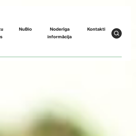
tu
NuBio
Noderīga
Kontakti
gs
informācija