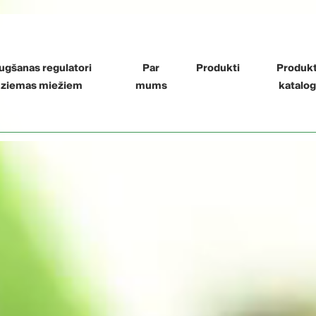
ugšanas regulatori
Par
Produkti
Produk
ziemas miežiem
mums
katalo