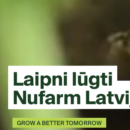
Laipni lūgti
Nufarm Latvi
GROW A BETTER TOMORROW